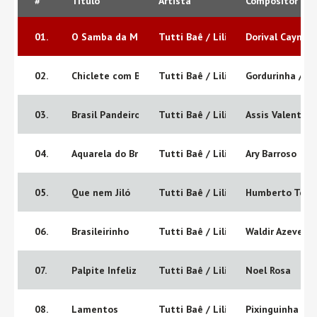
#
Título
Artista
Compositor
01.
O Samba da Minha Terra
Tutti Baê / Liliana Bollos / Sergio
Dorival Caymmi
02.
Chiclete com Banana
Tutti Baê / Liliana Bollos / Sergio
Gordurinha / Al
03.
Brasil Pandeiro
Tutti Baê / Liliana Bollos / Sergio
Assis Valente
04.
Aquarela do Brasil
Tutti Baê / Liliana Bollos / Sergio
Ary Barroso
05.
Que nem Jiló
Tutti Baê / Liliana Bollos / Sergio
Humberto Teixe
06.
Brasileirinho
Tutti Baê / Liliana Bollos / Sergio
Waldir Azevedo
07.
Palpite Infeliz
Tutti Baê / Liliana Bollos / Sergio
Noel Rosa
08.
Lamentos
Tutti Baê / Liliana Bollos / Sergio
Pixinguinha / V