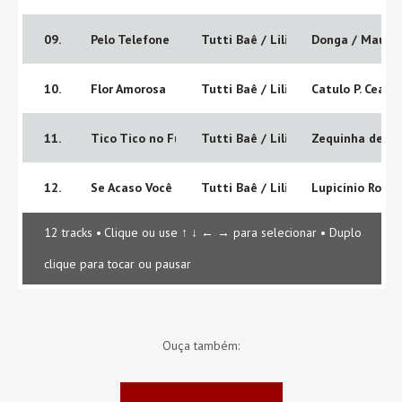
09.
Pelo Telefone
Tutti Baê / Liliana Bollos / Sergio
Donga / Mauro 
10.
Flor Amorosa
Tutti Baê / Liliana Bollos / Sergio
Catulo P. Ceare
11.
Tico Tico no Fubá / Dinorah
Tutti Baê / Liliana Bollos / Sergio
Zequinha de Ab
12.
Se Acaso Você Chegasse
Tutti Baê / Liliana Bollos / Sergio
Lupicínio Rodri
12 tracks
•
Clique ou use ↑ ↓ ← → para selecionar
•
Duplo
clique para tocar ou pausar
Ouça também: