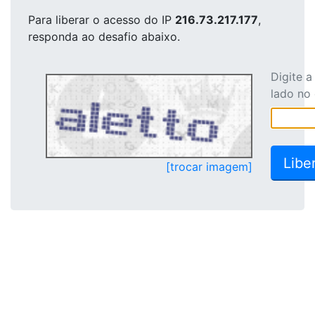
Para liberar o acesso
do IP
216.73.217.177
,
responda ao desafio abaixo.
Digite 
lado no
[trocar imagem]